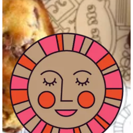
Jahra
Jahra
96560313673
تواصل مع الفرع